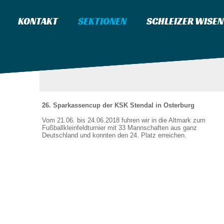
KONTAKT
SEKTIONEN
SCHLEIZER WISEN
26. Sparkassencup der KSK Stendal in Osterburg
Vom 21.06. bis 24.06.2018 fuhren wir in die Altmark zum
Fußballkleinfeldturnier mit 33 Mannschaften aus ganz
Deutschland und konnten den 24. Platz erreichen.