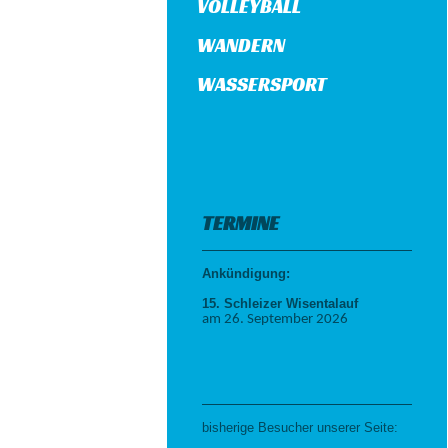
VOLLEYBALL
WANDERN
WASSERSPORT
TERMINE
Ankündigung:
15. Schleizer Wisentalauf
am 26. September 2026
bisherige Besucher unserer Seite: