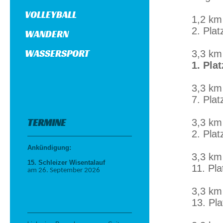
VOLLEYBALL
1,2 k
2. Plat
WANDERN
WASSERSPORT
3,3 k
1. Pla
3,3 k
7. Pla
TERMINE
3,3 k
2. Plat
Ankündigung:
3,3 k
15. Schleizer Wisentalauf
11. Pl
am 26. September 2026
3,3 k
13. Pl