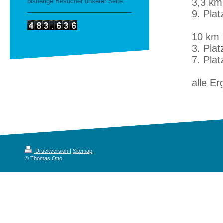
3,3 k
bisherige Besucher unserer Seite:
9. Plat
10 km
3. Plat
7. Plat
alle Er
Druckversion
|
Sitemap
© Thomas Otto