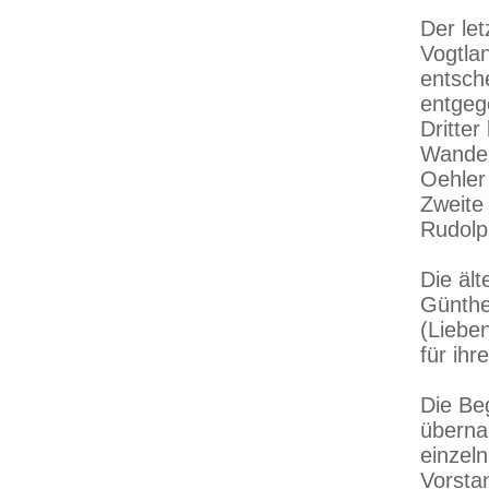
Der le
Vogtlan
entsch
entgeg
Dritter
Wander
Oehler
Zweite
Rudolp
Die äl
Günthe
(Liebe
für ihr
Die Be
überna
einzel
Vorsta