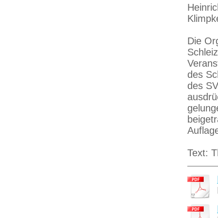
Heinri
Klimpk
Die Or
Schlei
Verans
des Sc
des SV
ausdrüc
gelung
beiget
Auflag
Text: 