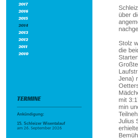
2017
Schleiz
2016
über di
2015
angeme
2014
nachge
2013
2012
Stolz w
2011
die be
2010
Starter
Großte
Laufst
Jena) 
Oetter
Mädche
TERMINE
mit 3:1
min un
Teilne
Ankündigung:
Julius 
15. Schleizer Wisentalauf
erhielt
am 26. September 2026
Bemüh