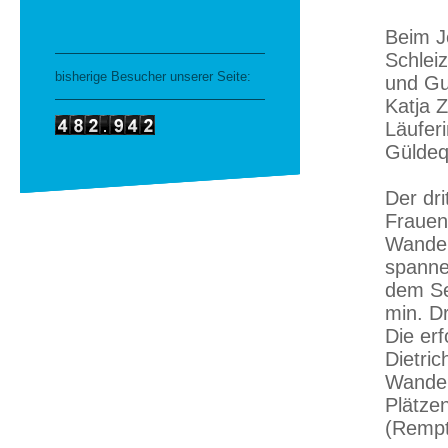
Beim J
Schlei
bisherige Besucher unserer Seite:
und Gu
Katja 
Läufer
Güldeq
Der dr
Frauen
Wander
spanne
dem Ser
min. Dr
Die erf
Dietric
Wander
Plätze
(Rempt