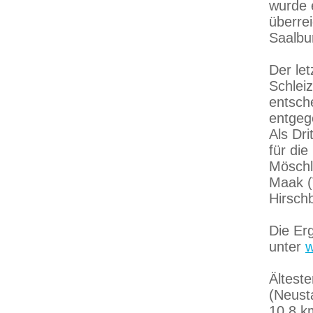
wurde 
überre
Saalbu
Der let
Schleiz
entsch
entgeg
Als Dri
für di
Möschl
Maak (
Hirsch
Die Erg
unter
w
Ältest
(Neust
10,8 k