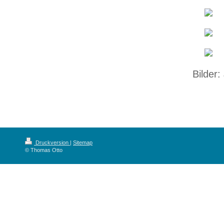
Bilder:
Druckversion
|
Sitemap
© Thomas Otto