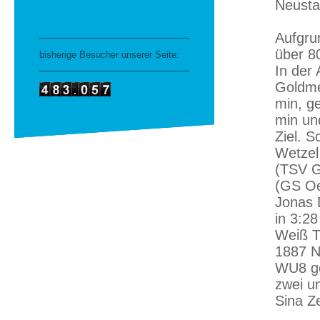
Neustad
Aufgru
über 8
bisherige Besucher unserer Seite:
In der
Goldmed
min, ge
min un
Ziel. 
Wetzel
(TSV G
(GS Oe
Jonas 
in 3:28
Weiß T
1887 N
WU8 ge
zwei u
Sina Z