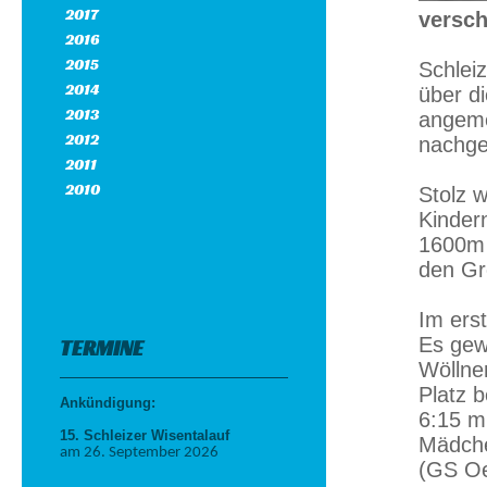
2017
versch
2016
2015
Schleiz
2014
über di
2013
angeme
2012
nachge
2011
2010
Stolz 
Kinder
1600m 
den Gr
Im ers
Es gew
TERMINE
Wöllne
Platz 
Ankündigung:
6:15 m
15. Schleizer Wisentalauf
Mädche
am 26. September 2026
(GS Oe