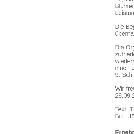
Blumen
Leistun
Die Be
überna
Die Or
zufrie
wiederh
innen u
9. Sch
Wir fr
28.09.
Text: 
Bild: J
Ergebn