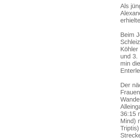
Als jü
Alexan
erhielt
Beim J
Schlei
Köhler
und 3.
min die
Enterl
Der nä
Frauen
Wander
Allein
36:15 
Mind) 
Triptis
Streck